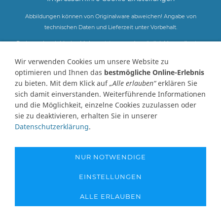
Abbildungen können von Originalware abweichen! Angabe von
technischen Daten und Lieferzeit unter Vorbehalt.
Preisangaben inklusive Mehrwertsteuer und zuzüglich Versandkosten,
soweit nicht anders angegeben und gelten nur für Lieferungen nach
Wir verwenden Cookies um unsere Website zu
Deutschland. Unsere Abbildungen können von der Originalware
optimieren und Ihnen das
bestmögliche Online-Erlebnis
abweichen!
zu bieten. Mit dem Klick auf
„Alle erlauben“
erklären Sie
Copyright © 1995-2026 - www.pumpen-netshop.de - Alle Rechte
sich damit einverstanden. Weiterführende Informationen
vorbehalten
und die Möglichkeit, einzelne Cookies zuzulassen oder
sie zu deaktivieren, erhalten Sie in unserer
Datenschutzerklärung
.
NUR NOTWENDIGE
EINSTELLUNGEN
ALLE ERLAUBEN