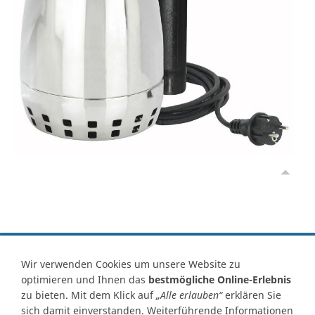
Vertrag widerrufen
Wir verwenden Cookies um unsere Website zu
optimieren und Ihnen das
bestmögliche Online-Erlebnis
Kontakt
Ersatzteile-Anfrage
Zahlungsarten
Versand
zu bieten. Mit dem Klick auf
„Alle erlauben“
erklären Sie
Widerrufsrecht
Widerrufsformular
AGB
Datenschutz
sich damit einverstanden. Weiterführende Informationen