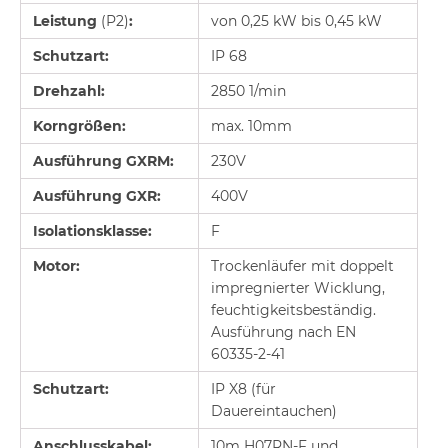
Leistung
(P2)
:
von 0,25 kW bis 0,45 kW
Schutzart:
IP 68
Drehzahl:
2850 1/min
Korngrößen:
max. 10mm
Ausführung GXRM:
230V
Ausführung GXR:
400V
Isolationsklasse:
F
Motor:
Trockenläufer mit doppelt
impregnierter Wicklung,
feuchtigkeitsbeständig.
Ausführung nach EN
60335-2-41
Schutzart:
IP X8 (für
Dauereintauchen)
Anschlusskabel:
10m H07RN-F und