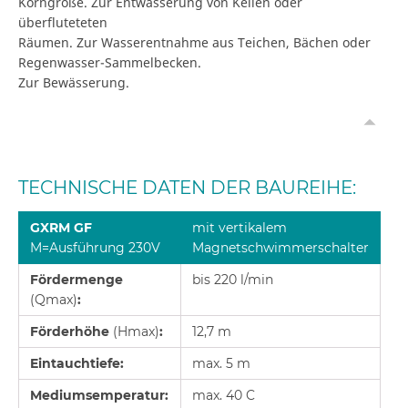
Korngröße. Zur Entwässerung von Kellen oder
überfluteteten
Räumen. Zur Wasserentnahme aus Teichen, Bächen oder
Regenwasser-Sammelbecken.
Zur Bewässerung.
TECHNISCHE DATEN DER BAUREIHE:
GXRM GF
mit vertikalem
M=Ausführung 230V
Magnetschwimmerschalter
Fördermenge
bis 220 l/min
(Qmax)
:
Förderhöhe
(Hmax)
:
12,7 m
Eintauchtiefe:
max. 5 m
Mediumsemperatur:
max. 40 C