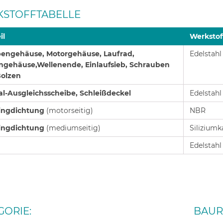
STOFFTABELLE
il
Werkstof
ngehäuse, Motorgehäuse, Laufrad,
Edelstahl 
gehäuse,Wellenende, Einlaufsieb, Schrauben
olzen
al-Ausgleichsscheibe, Schleißdeckel
Edelstahl
ringdichtung
(motorseitig)
NBR
ringdichtung
(mediumseitig)
Siliziumk
Edelstahl
GORIE:
BAUR