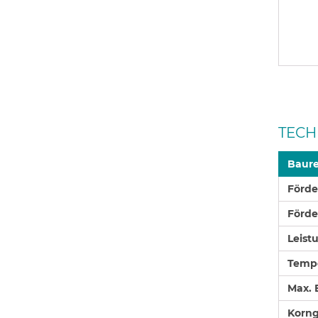
TECH
Baur
Förd
Förd
Leist
Tempe
Max. 
Korng