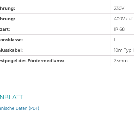
hrung:
230V
hrung:
400V auf 
zart:
IP 68
ionsklasse:
F
lusskabel:
10m Typ
stpegel des Fördermediums:
25mm
NBLATT
hnische Daten (PDF)