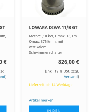
GT
LOWARA DIWA 11/B GT
,0m,
Motor:1,10 kW, Hmax: 16,1m,
Qmax: 375l/min, mit
vertikalem
Schwimmerschalter
0 €
826,00 €
zzgl.
(Inkl. 19 % USt. zzgl.
and
)
Versand
)
Lieferzeit bis 14 Werktage
Artikel merken
IN DEN