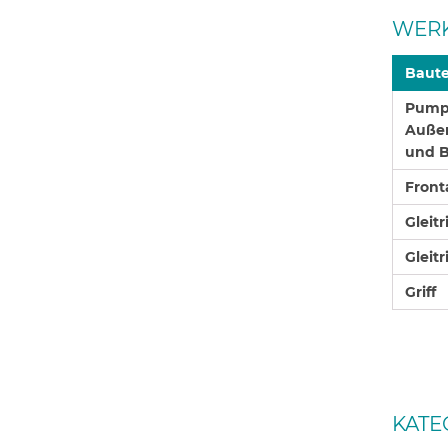
WERK
Baute
Pumpe
Außen
und B
Front
Gleit
Gleit
Griff
KATE