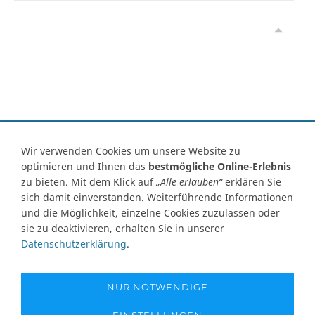
Vertrag widerrufen
Wir verwenden Cookies um unsere Website zu
optimieren und Ihnen das
bestmögliche Online-Erlebnis
Kontakt
Ersatzteile-Anfrage
Zahlungsarten
Versand
zu bieten. Mit dem Klick auf
„Alle erlauben“
erklären Sie
Widerrufsrecht
Widerrufsformular
AGB
Datenschutz
sich damit einverstanden. Weiterführende Informationen
Impressum
Ihre Cookie Einstellungen
und die Möglichkeit, einzelne Cookies zuzulassen oder
sie zu deaktivieren, erhalten Sie in unserer
Abbildungen können von Originalware abweichen! Angabe von
Datenschutzerklärung
.
technischen Daten und Lieferzeit unter Vorbehalt.
Preisangaben inklusive Mehrwertsteuer und zuzüglich Versandkosten,
soweit nicht anders angegeben und gelten nur für Lieferungen nach
NUR NOTWENDIGE
Deutschland. Unsere Abbildungen können von der Originalware
abweichen!