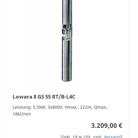
Lowara 8 GS 55 RT/B-L4C
Leistung: 5,5kW, 3x400V, Hmax.: 222m, Qmax.:
186l/min
3.209,00 €
(Inkl. 19 % USt. zzgl.
Versand
)